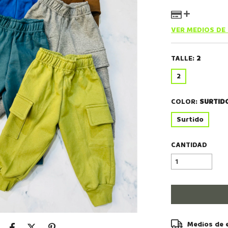
VER MEDIOS DE
TALLE:
2
2
COLOR:
SURTID
Surtido
CANTIDAD
Entregas para el
Medios de 