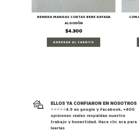
 CAPUCHA
REMERA MANGAS CORTAS BEBE RAYADA
CONJ
ALGODÓN
$4.300
TO
AGREGAR AL CARRITO
ELLOS YA CONFIARON EN NOSOTROS
⭐⭐⭐⭐⭐4.9 en google y facebook, +400
opiniones reales respaldan nuestro
trabajo y honestidad. Hace clic aca para
leerlas