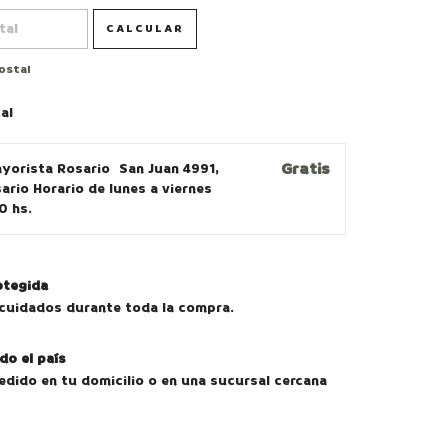
CALCULAR
ostal
al
Gratis
ayorista Rosario
San Juan 4991,
ario Horario de lunes a viernes
0 hs.
otegida
cuidados durante toda la compra.
do el país
edido en tu domicilio o en una sucursal cercana