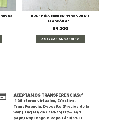
LARGAS
BODY NIÑA BEBÉ MANGAS CORTAS
BODY DE B
ALGODÓN PEI...
$4.200
AGREGAR AL CARRITO
A
ACEPTAMOS TRANSFERENCIAS✅
📱Billeteras virtuales, Efectivo,
Transferencia, Deposito (Precios de la
web) Tarjeta de Crédito(12%+ en 1
pago) Rapi Pago o Pago Fácil(5%+)