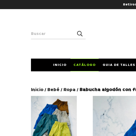
Retiro
INICIO
CATÁLOGO
GUIA DE TALLES
Inicio
Bebé
Ropa
Babucha algodón con fr
/
/
/