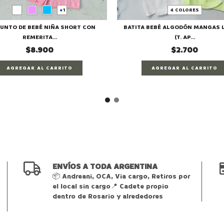
4 COLORES
+1
BATITA BEBÉ ALGODÓN MANGAS 
UNTO DE BEBÉ NIÑA SHORT CON
(T. AP...
REMERITA...
$2.700
$8.900
AGREGAR AL CARRITO
AGREGAR AL CARRITO
ENVÍOS A TODA ARGENTINA
📦 Andreani, OCA, Via cargo, Retiros por
el local sin cargo📍 Cadete propio
dentro de Rosario y alrededores