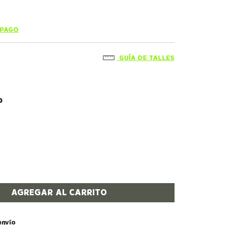
 PAGO
GUÍA DE TALLES
O
 CP:
CAMBIAR CP
envío