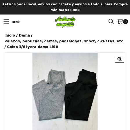
Retiros por el local, envíos con cadete y envíos a todo el país. Compra
mínima $38.000
0
MENÚ
Inicio
/
Dama
/
Palazos, babuchas, calzas, pantalones, short, ciclistas, etc.
/
Calza 3/4 lycra dama LISA