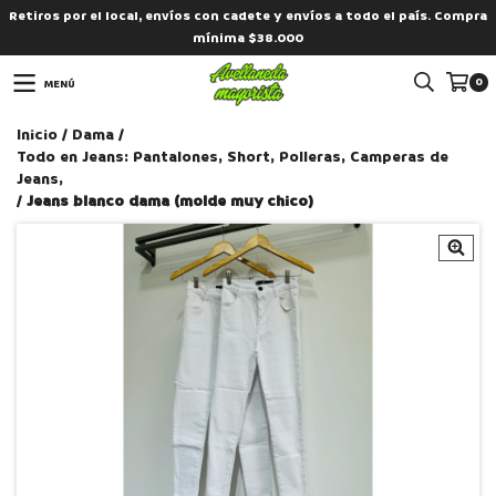
Retiros por el local, envíos con cadete y envíos a todo el país. Compra
mínima $38.000
0
MENÚ
Inicio
/
Dama
/
Todo en Jeans: Pantalones, Short, Polleras, Camperas de
Jeans,
/
Jeans blanco dama (molde muy chico)