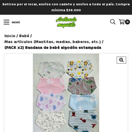
Retiros por el local, envíos con cadete y envíos a todo el país. Compra
mínima $38.000
0
MENÚ
Inicio
/
Bebé
/
Mas artículos (Mantitas, medias, baberos, etc.)
/
(PACK x2) Bandana de bebé algodón estampada