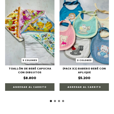
3 COLORES
3 COLORES
TOALLÓN DE BEBÉ CAPUCHA
(PACK X2) BABERO BEBÉ CON
CON DIBUJITOS
APLIQUE
$8.800
$5.200
AGREGAR AL CARRITO
AGREGAR AL CARRITO